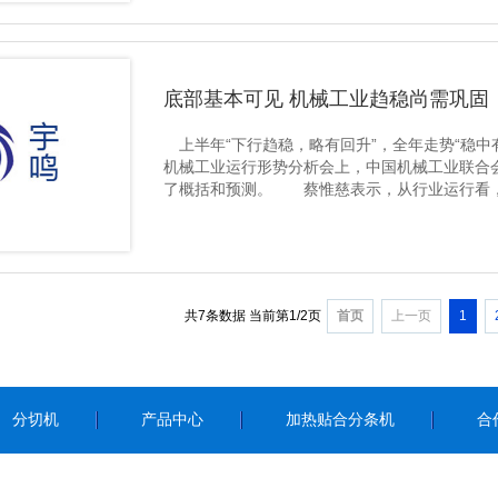
底部基本可见 机械工业趋稳尚需巩固
上半年“下行趋稳，略有回升”，全年走势“稳中
机械工业运行形势分析会上，中国机械工业联合
了概括和预测。 蔡惟慈表示，从行业运行看，
业..
共7条数据
当前第1/2页
首页
上一页
1
分切机
产品中心
加热贴合分条机
合
尊龙凯时