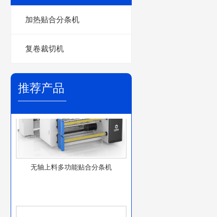
分条机
加热贴合分条机
复卷裁切机
推荐产品
无轴上料多功能贴合分条机