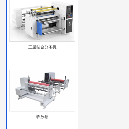
三层贴合分条机
收放卷