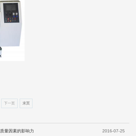
下一页
末页
具质量因素的影响力
2016-07-25